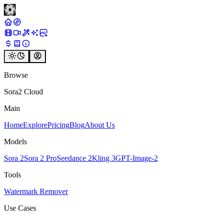
Browse
Sora2 Cloud
Main
Home
Explore
Pricing
Blog
About Us
Models
Sora 2
Sora 2 Pro
Seedance 2
Kling 3
GPT-Image-2
Tools
Watermark Remover
Use Cases