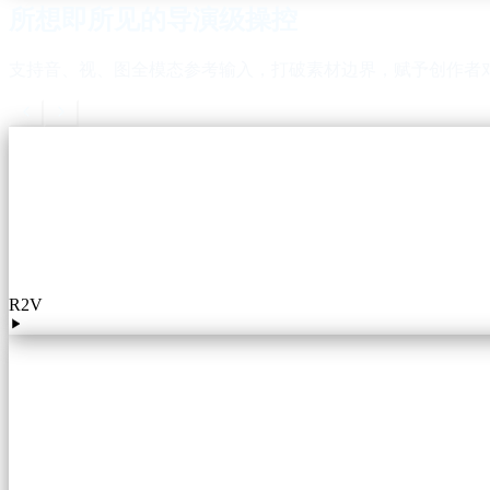
所想即所见的导演级操控
支持音、视、图全模态参考输入，打破素材边界，赋予创作者
R2V