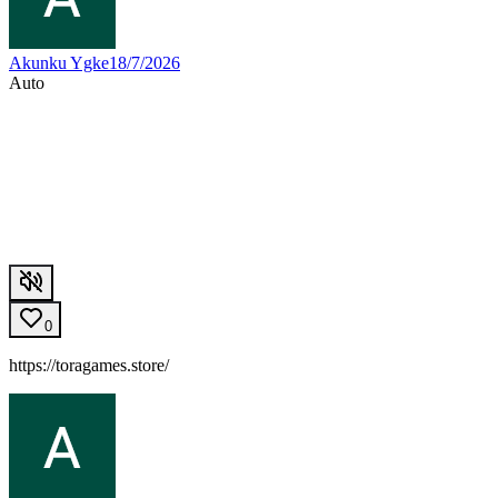
Akunku Ygke1
8/7/2026
Auto
0
https://toragames.store/