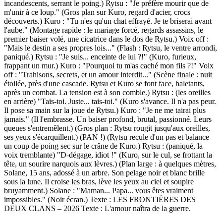
incandescents, serrant le poing.) Rytsu : "Je préfère mourir que de
m'unir à ce loup." (Gros plan sur Kuro, regard d'acier, crocs
découverts.) Kuro : "Tu n'es qu'un chat effrayé. Je te briserai avant
l'aube." (Montage rapide : le mariage forcé, regards assassins, le
premier baiser volé, une cicatrice dans le dos de Rytsu.) Voix off :
"Mais le destin a ses propres lois..." (Flash : Rytsu, le ventre arrondi,
paniqué.) Rytsu : "Je suis... enceinte de lui ?!" (Kuro, furieux,
frappant un mur.) Kuro : "Pourquoi tu m'as caché mon fils ?!" Voix
off : "Trahisons, secrets, et un amour interdit..." (Scène finale : nuit
étoilée, près d'une cascade. Rytsu et Kuro se font face, haletants,
après un combat. La tension est à son comble.) Rytsu : (les oreilles
en arrière) "Tais-toi. Juste... tais-toi." (Kuro s'avance. Il n'a pas peur.
Il pose sa main sur la joue de Rytsu.) Kuro : "Je ne me tairai plus
jamais." (Il l'embrasse. Un baiser profond, brutal, passionné. Leurs
queues s'entremêlent.) (Gros plan : Rytsu rougit jusqu'aux oreilles,
ses yeux s'écarquillent.) (PAN !) (Rytsu recule d'un pas et balance
un coup de poing sec sur le crâne de Kuro.) Rytsu : (paniqué, la
voix tremblante) "D-dégage, idiot !" (Kuro, sur le cul, se frottant la
tête, un sourire narquois aux lèvres.) (Plan large : à quelques mètres,
Solane, 15 ans, adossé à un arbre. Son pelage noir et blanc brille
sous la lune. Il croise les bras, lève les yeux au ciel et soupire
bruyamment.) Solane : "Maman... Papa... vous êtes vraiment
impossibles." (Noir écran.) Texte : LES FRONTIÈRES DES
DEUX CLANS – 2026 Texte : L'amour naîtra de la guerre.