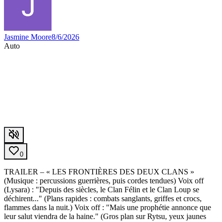
Jasmine Moore
8/6/2026
Auto
0
TRAILER – « LES FRONTIÈRES DES DEUX CLANS »
(Musique : percussions guerrières, puis cordes tendues) Voix off
(Lysara) : "Depuis des siècles, le Clan Félin et le Clan Loup se
déchirent..." (Plans rapides : combats sanglants, griffes et crocs,
flammes dans la nuit.) Voix off : "Mais une prophétie annonce que
leur salut viendra de la haine." (Gros plan sur Rytsu, yeux jaunes