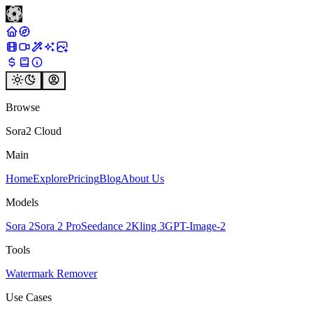
Browse
Sora2 Cloud
Main
Home
Explore
Pricing
Blog
About Us
Models
Sora 2
Sora 2 Pro
Seedance 2
Kling 3
GPT-Image-2
Tools
Watermark Remover
Use Cases