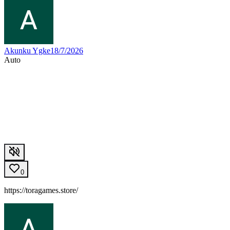
Akunku Ygke1
8/7/2026
Auto
0
https://toragames.store/