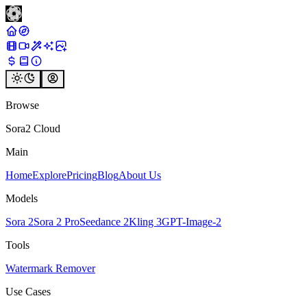
Browse
Sora2 Cloud
Main
Home
Explore
Pricing
Blog
About Us
Models
Sora 2
Sora 2 Pro
Seedance 2
Kling 3
GPT-Image-2
Tools
Watermark Remover
Use Cases