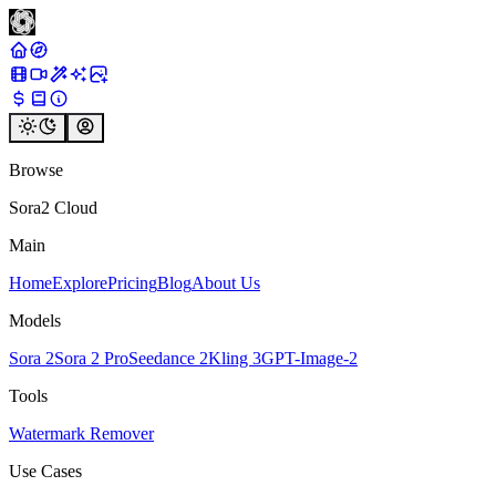
Browse
Sora2 Cloud
Main
Home
Explore
Pricing
Blog
About Us
Models
Sora 2
Sora 2 Pro
Seedance 2
Kling 3
GPT-Image-2
Tools
Watermark Remover
Use Cases