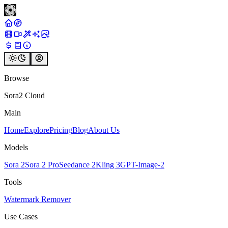
Browse
Sora2 Cloud
Main
Home
Explore
Pricing
Blog
About Us
Models
Sora 2
Sora 2 Pro
Seedance 2
Kling 3
GPT-Image-2
Tools
Watermark Remover
Use Cases