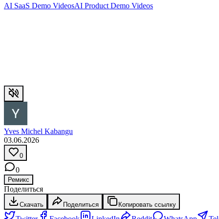
AI SaaS Demo Videos
AI Product Demo Videos
Yves Michel Kabangu
03.06.2026
0
0
Ремикс
Поделиться
Скачать
Поделиться
Копировать ссылку
Twitter
Facebook
LinkedIn
Reddit
WhatsApp
Te