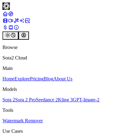
Browse
Sora2 Cloud
Main
Home
Explore
Pricing
Blog
About Us
Models
Sora 2
Sora 2 Pro
Seedance 2
Kling 3
GPT-Image-2
Tools
Watermark Remover
Use Cases