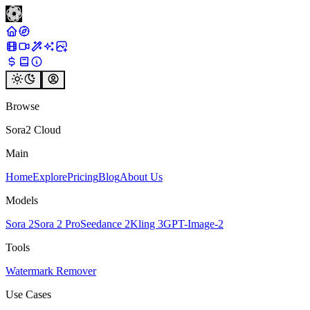
Browse
Sora2 Cloud
Main
Home
Explore
Pricing
Blog
About Us
Models
Sora 2
Sora 2 Pro
Seedance 2
Kling 3
GPT-Image-2
Tools
Watermark Remover
Use Cases