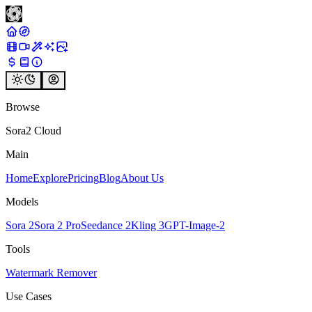
Browse
Sora2 Cloud
Main
Home
Explore
Pricing
Blog
About Us
Models
Sora 2
Sora 2 Pro
Seedance 2
Kling 3
GPT-Image-2
Tools
Watermark Remover
Use Cases