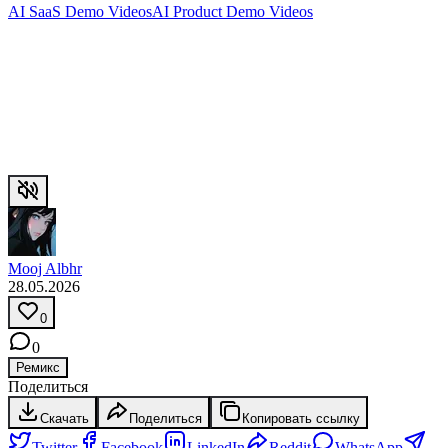
AI SaaS Demo Videos
AI Product Demo Videos
Mooj Albhr
28.05.2026
0
0
Ремикс
Поделиться
Скачать
Поделиться
Копировать ссылку
Twitter
Facebook
LinkedIn
Reddit
WhatsApp