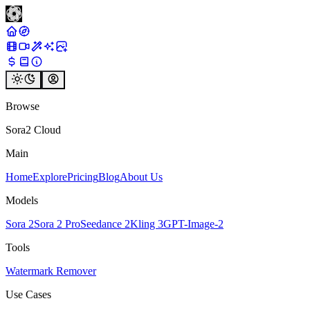
Browse
Sora2 Cloud
Main
Home
Explore
Pricing
Blog
About Us
Models
Sora 2
Sora 2 Pro
Seedance 2
Kling 3
GPT-Image-2
Tools
Watermark Remover
Use Cases