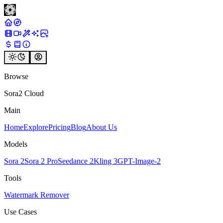
Browse
Sora2 Cloud
Main
Home
Explore
Pricing
Blog
About Us
Models
Sora 2
Sora 2 Pro
Seedance 2
Kling 3
GPT-Image-2
Tools
Watermark Remover
Use Cases