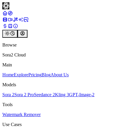
Browse
Sora2 Cloud
Main
Home
Explore
Pricing
Blog
About Us
Models
Sora 2
Sora 2 Pro
Seedance 2
Kling 3
GPT-Image-2
Tools
Watermark Remover
Use Cases