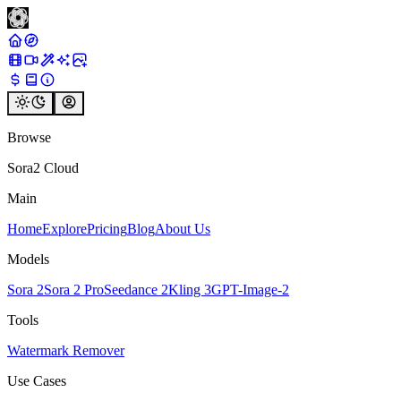
Browse
Sora2 Cloud
Main
Home
Explore
Pricing
Blog
About Us
Models
Sora 2
Sora 2 Pro
Seedance 2
Kling 3
GPT-Image-2
Tools
Watermark Remover
Use Cases