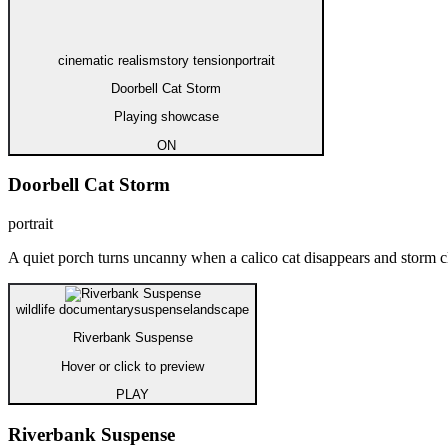
cinematic realism
story tension
portrait
Doorbell Cat Storm
Playing showcase
ON
Doorbell Cat Storm
portrait
A quiet porch turns uncanny when a calico cat disappears and storm c
wildlife documentary
suspense
landscape
Riverbank Suspense
Hover or click to preview
PLAY
Riverbank Suspense