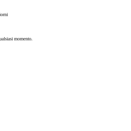
iorni
qualsiasi momento.