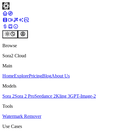
Browse
Sora2 Cloud
Main
Home
Explore
Pricing
Blog
About Us
Models
Sora 2
Sora 2 Pro
Seedance 2
Kling 3
GPT-Image-2
Tools
Watermark Remover
Use Cases