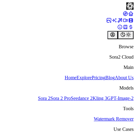
Browse
Sora2 Cloud
Main
Home
Explore
Pricing
Blog
About Us
Models
Sora 2
Sora 2 Pro
Seedance 2
Kling 3
GPT-Image-2
Tools
Watermark Remover
Use Cases